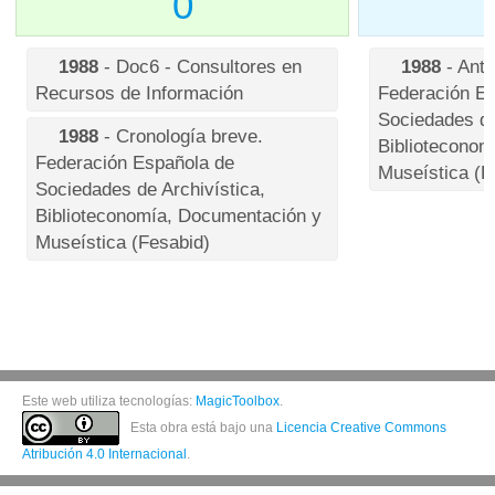
0
1988
- Doc6 - Consultores en
1988
- Ant
Recursos de Información
Federación E
Sociedades de
1988
- Cronología breve.
Biblioteconom
Federación Española de
Museística (F
Sociedades de Archivística,
Biblioteconomía, Documentación y
Museística (Fesabid)
Este web utiliza tecnologías:
MagicToolbox
.
Esta obra está bajo una
Licencia Creative Commons
Atribución 4.0 Internacional
.