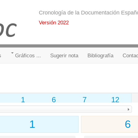
Cronología de la Documentación Españ
Versión 2022
s
Gráficos ...
Sugerir nota
Bibliografía
Conta
1
6
7
12
1
6