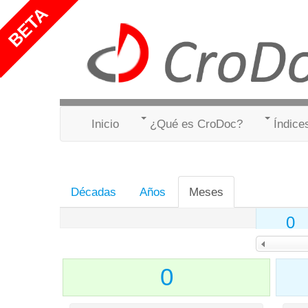
Inicio
¿Qué es CroDoc?
Índice
Décadas
Años
Meses
0
0