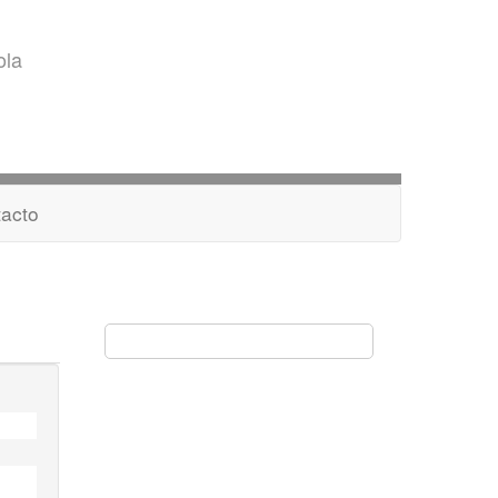
ola
acto