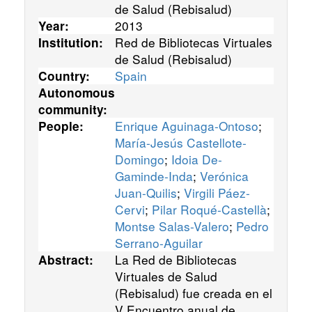
de Salud (Rebisalud)
2013
Year:
Red de Bibliotecas Virtuales
Institution:
de Salud (Rebisalud)
Spain
Country:
Autonomous
community:
Enrique Aguinaga-Ontoso
;
People:
María-Jesús Castellote-
Domingo
;
Idoia De-
Gaminde-Inda
;
Verónica
Juan-Quilis
;
Virgili Páez-
Cervi
;
Pilar Roqué-Castellà
;
Montse Salas-Valero
;
Pedro
Serrano-Aguilar
La Red de Bibliotecas
Abstract:
Virtuales de Salud
(Rebisalud) fue creada en el
V Encuentro anual de