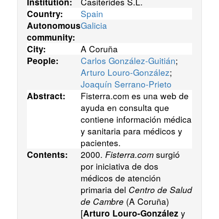
Casitérides S.L.
Institution:
Spain
Country:
Galicia
Autonomous
community:
A Coruña
City:
Carlos González-Guitián
;
People:
Arturo Louro-González
;
Joaquín Serrano-Prieto
Fisterra.com es una web de
Abstract:
ayuda en consulta que
contiene información médica
y sanitaria para médicos y
pacientes.
2000.
Fisterra.com
surgió
Contents:
por iniciativa de dos
médicos de atención
primaria del
Centro de Salud
de Cambre
(A Coruña)
[
y
Arturo Louro-González