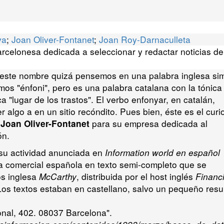
va
;
Joan Oliver-Fontanet
;
Joan Roy-Darnaculleta
celonesa dedicada a seleccionar y redactar noticias de
este nombre quizá pensemos en una palabra inglesa sim
mos "énfoni", pero es una palabra catalana con la tónica
ica "lugar de los trastos". El verbo enfonyar, en catalán,
 algo a en un sitio recóndito. Pues bien, éste es el curi
ó
para su empresa dedicada al
Joan Oliver-Fontanet
ón.
su actividad anunciada en
Information world en español
 comercial española en texto semi-completo que se
os inglesa
McCarthy
, distribuida por el host inglés
Financi
 Los textos estaban en castellano, salvo un pequeño res
onal, 402. 08037 Barcelona".