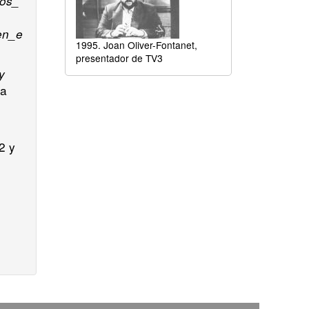
tos_
_en_e
1995. Joan Oliver-Fontanet,
presentador de TV3
y
La
2 y