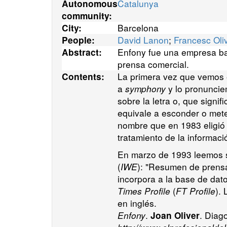
Catalunya
Autonomous
community:
Barcelona
City:
David Lanon
;
Francesc Oli
People:
Enfony fue una empresa bar
Abstract:
prensa comercial.
La primera vez que vemos 
Contents:
a
symphony
y lo pronuncie
sobre la letra o, que signif
equivale a esconder o meter
nombre que en 1983 eligi
tratamiento de la informaci
En marzo de 1993 leemos 
(
IWE
): "Resumen de prensa
incorpora a la base de dat
Times Profile
(
FT Profile
).
en inglés.
Enfony
.
. Diag
Joan Oliver