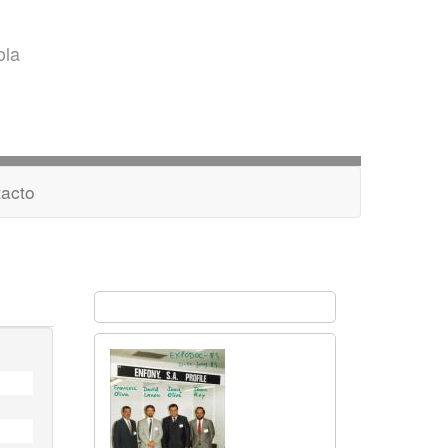
ola
acto