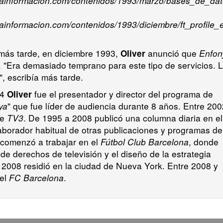
elainformacion.com/contenidos/1993/marzo/bases_de_da
lainformacion.com/contenidos/1993/diciembre/ft_profile
más tarde, en diciembre 1993,
anunció que
Enfon
Oliver
. "Era demasiado temprano para este tipo de servicios. 
, escribía más tarde.
94
fue el presentador y director del programa de
Oliver
ya
" que fue líder de audiencia durante 8 años. Entre 200
de
TV3
. De 1995 a 2008 publicó una columna diaria en el
aborador habitual de otras publicaciones y programas de
4 comenzó a trabajar en el
Fútbol Club Barcelona
, ​​donde
de derechos de televisión y el diseño de la estrategia
y 2008 residió en la ciudad de Nueva York. Entre 2008 y
del
FC Barcelona
.